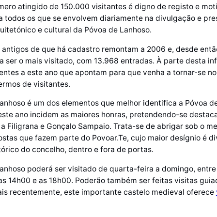
mero atingido de 150.000 visitantes é digno de registo e mo
a todos os que se envolvem diariamente na divulgação e pr
uitetónico e cultural da Póvoa de Lanhoso.
 antigos de que há cadastro remontam a 2006 e, desde então
a ser o mais visitado, com 13.968 entradas. À parte desta i
rentes a este ano que apontam para que venha a tornar-se n
rmos de visitantes.
anhoso é um dos elementos que melhor identifica a Póvoa d
este ano incidem as maiores honras, pretendendo-se destac
a Filigrana e Gonçalo Sampaio. Trata-se de abrigar sob o m
ostas que fazem parte do Povoar.Te, cujo maior desígnio é di
tórico do concelho, dentro e fora de portas.
anhoso poderá ser visitado de quarta-feira a domingo, entre
as 14h00 e as 18h00. Poderão também ser feitas visitas gui
ais recentemente, este importante castelo medieval oferece