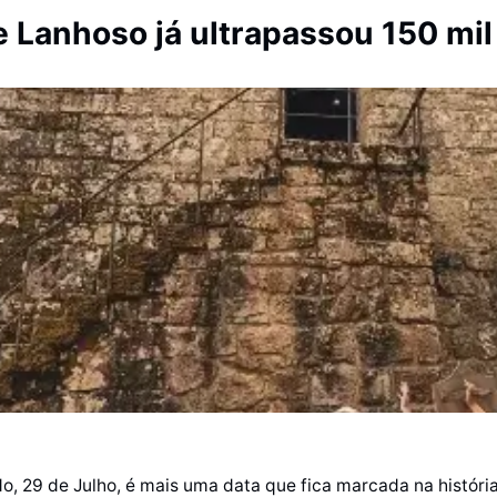
 Lanhoso já ultrapassou 150 mil 
o, 29 de Julho, é mais uma data que fica marcada na históri