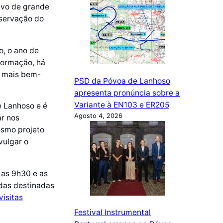
tivo de grande
eservação do
, o ano de
nformação, há
o mais bem-
PSD da Póvoa de Lanhoso
apresenta pronúncia sobre a
Variante à EN103 e ER205
e Lanhoso e é
Agosto 4, 2026
ar nos
esmo projeto
vulgar o
 as 9h30 e as
adas destinadas
visitas
Festival Instrumental