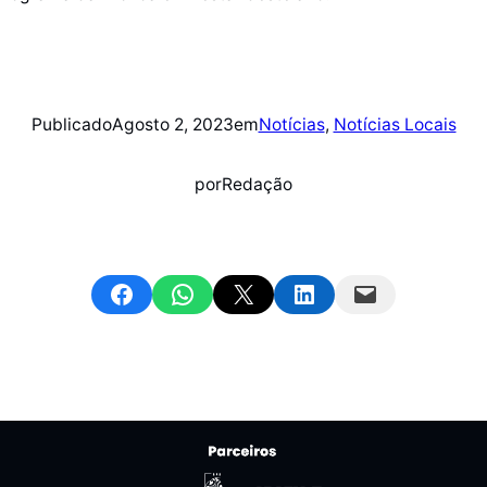
Publicado
Agosto 2, 2023
em
Notícias
, 
Notícias Locais
por
Redação
Share on Facebook
Share on WhatsApp
Email this Page
Share on LinkedIn
Email this Page