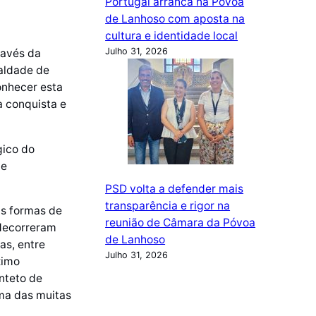
Portugal arranca na Póvoa
de Lanhoso com aposta na
cultura e identidade local
Julho 31, 2026
ravés da
aldade de
onhecer esta
a conquista e
gico do
te
PSD volta a defender mais
transparência e rigor na
as formas de
reunião de Câmara da Póvoa
 decorreram
de Lanhoso
as, entre
Julho 31, 2026
ximo
nteto de
uma das muitas