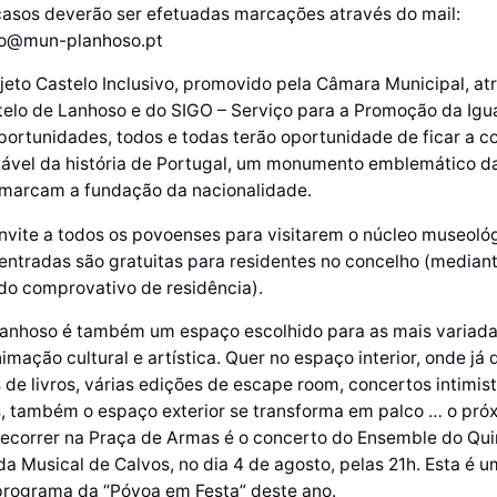
asos deverão ser efetuadas marcações através do mail:
so@mun-planhoso.pt
jeto Castelo Inclusivo, promovido pela Câmara Municipal, at
telo de Lanhoso e do SIGO – Serviço para a Promoção da Igu
ortunidades, todos e todas terão oportunidade de ficar a c
iável da história de Portugal, um monumento emblemático d
marcam a fundação da nacionalidade.
vite a todos os povoenses para visitarem o núcleo museoló
 entradas são gratuitas para residentes no concelho (median
do comprovativo de residência).
Lanhoso é também um espaço escolhido para as mais variad
imação cultural e artística. Quer no espaço interior, onde já
de livros, várias edições de escape room, concertos intimist
s, também o espaço exterior se transforma em palco … o pró
decorrer na Praça de Armas é o concerto do Ensemble do Qui
a Musical de Calvos, no dia 4 de agosto, pelas 21h. Esta é 
programa da “Póvoa em Festa” deste ano.