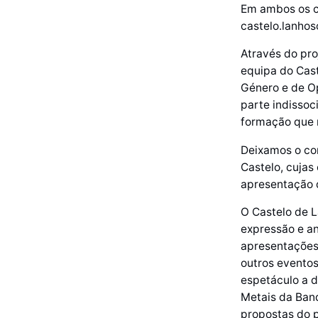
Em ambos os c
castelo.lanho
Através do pro
equipa do Cas
Género e de Op
parte indissoc
formação que 
Deixamos o con
Castelo, cujas
apresentação 
O Castelo de 
expressão e an
apresentações 
outros evento
espetáculo a 
Metais da Band
propostas do 