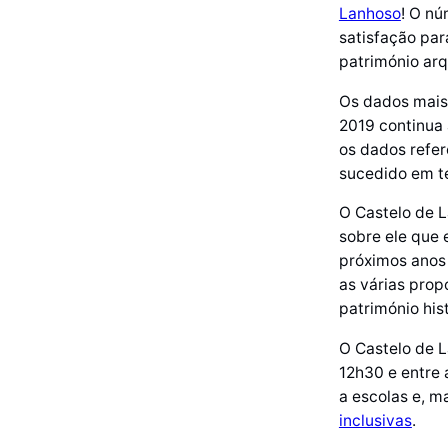
Lanhoso
! O nú
satisfação par
património arq
Os dados mais
2019 continua 
os dados refe
sucedido em te
O Castelo de L
sobre ele que 
próximos anos 
as várias prop
património his
O Castelo de L
12h30 e entre 
a escolas e, m
inclusivas
.