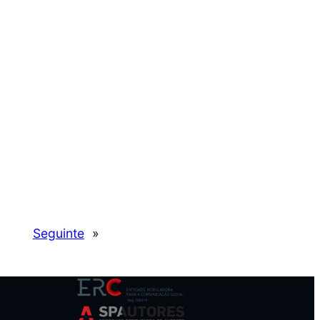
Seguinte
»