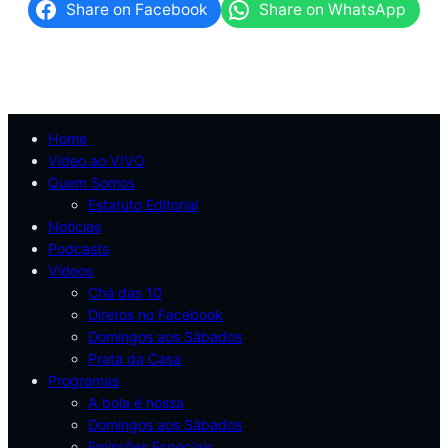
Share on Facebook
Share on WhatsApp
Home
Vídeo ao VIVO
Quem Somos
Estatuto Editorial
Notícias
Podcasts
Vídeos
Chá das 10
Diretos no Facebook
Domingos aos Sábados
Prata da Casa
Programas
A bola é nossa
Domingos aos Sábados
Emissões Especiais