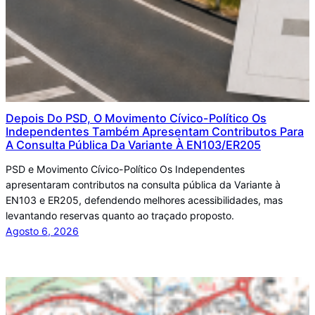
Depois Do PSD, O Movimento Cívico-Político Os
Independentes Também Apresentam Contributos Para
A Consulta Pública Da Variante À EN103/ER205
PSD e Movimento Cívico-Político Os Independentes
apresentaram contributos na consulta pública da Variante à
EN103 e ER205, defendendo melhores acessibilidades, mas
levantando reservas quanto ao traçado proposto.
Agosto 6, 2026