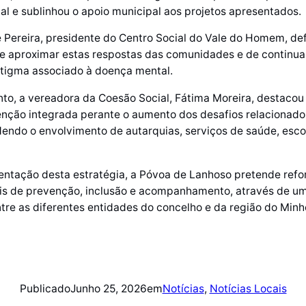
l e sublinhou o apoio municipal aos projetos apresentados.
Pereira, presidente do Centro Social do Vale do Homem, de
e aproximar estas respostas das comunidades e de continuar
tigma associado à doença mental.
o, a vereadora da Coesão Social, Fátima Moreira, destacou
enção integrada perante o aumento dos desafios relacionad
endo o envolvimento de autarquias, serviços de saúde, esc
ntação desta estratégia, a Póvoa de Lanhoso pretende refo
ais de prevenção, inclusão e acompanhamento, através de u
re as diferentes entidades do concelho e da região do Minh
Publicado
Junho 25, 2026
em
Notícias
, 
Notícias Locais