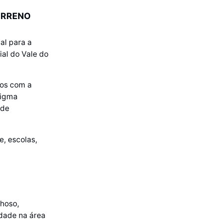
ERRENO
al para a
ial do Vale do
dos com a
tigma
 de
e, escolas,
hoso,
idade na área