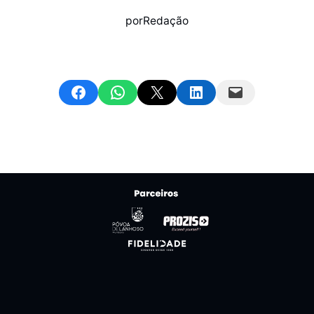
por
Redação
Share on Facebook
Share on WhatsApp
Email this Page
Share on LinkedIn
Email this Page