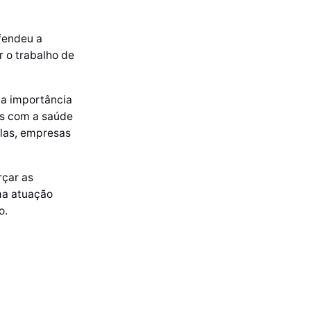
fendeu a
 o trabalho de
 a importância
os com a saúde
olas, empresas
rçar as
ma atuação
o.