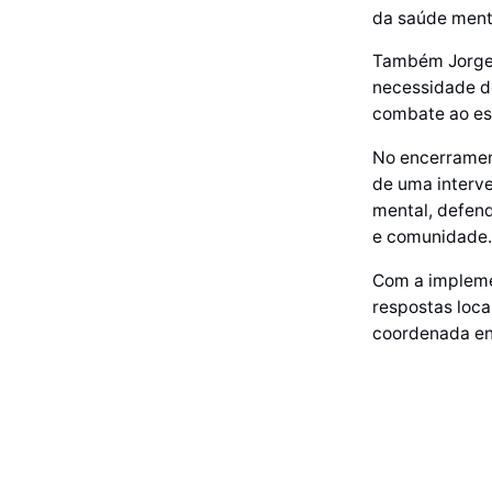
da saúde menta
Também Jorge 
necessidade d
combate ao es
No encerrament
de uma interv
mental, defend
e comunidade.
Com a impleme
respostas loc
coordenada ent