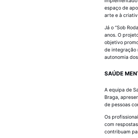
implementado n
espaço de apoi
arte e à criati
Já o “Sob Roda
anos. O proje
objetivo promo
de integração
autonomia dos 
SAÚDE MEN
A equipa de Sa
Braga, aprese
de pessoas co
Os profission
com respostas
contribuam pa