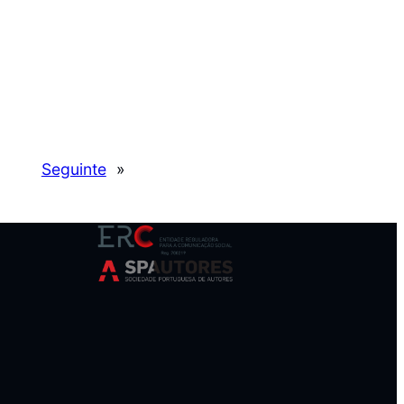
Seguinte
»