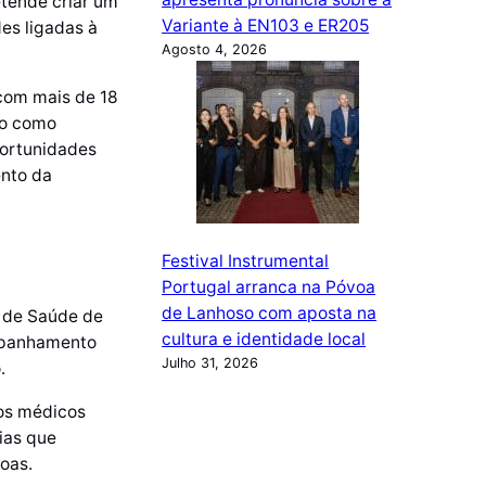
etende criar um
Variante à EN103 e ER205
es ligadas à
Agosto 4, 2026
 com mais de 18
do como
portunidades
ento da
Festival Instrumental
Portugal arranca na Póvoa
de Lanhoso com aposta na
l de Saúde de
cultura e identidade local
ompanhamento
Julho 31, 2026
.
os médicos
ias que
oas.