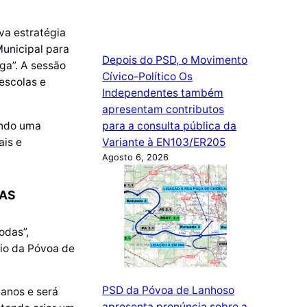
a estratégia
Municipal para
Depois do PSD, o Movimento
ga”. A sessão
Cívico-Político Os
escolas e
Independentes também
apresentam contributos
endo uma
para a consulta pública da
ais e
Variante à EN103/ER205
Agosto 6, 2026
DAS
odas”,
io da Póvoa de
PSD da Póvoa de Lanhoso
 anos e será
apresenta pronúncia sobre a