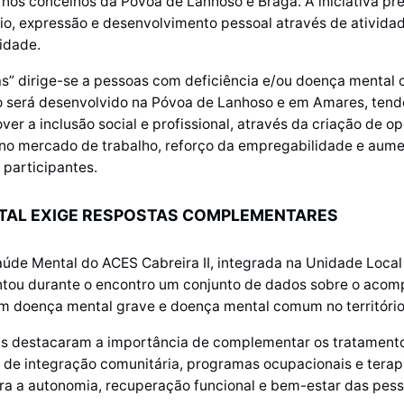
os concelhos da Póvoa de Lanhoso e Braga. A iniciativa pr
o, expressão e desenvolvimento pessoal através de atividad
vidade.
s” dirige-se a pessoas com deficiência e/ou doença mental
to será desenvolvido na Póvoa de Lanhoso e em Amares, ten
ver a inclusão social e profissional, através da criação de o
 no mercado de trabalho, reforço da empregabilidade e aum
participantes.
TAL EXIGE RESPOSTAS COMPLEMENTARES
úde Mental do ACES Cabreira II, integrada na Unidade Loca
ntou durante o encontro um conjunto de dados sobre o ac
m doença mental grave e doença mental comum no território
ais destacaram a importância de complementar os tratament
 de integração comunitária, programas ocupacionais e terap
ra a autonomia, recuperação funcional e bem-estar das pess