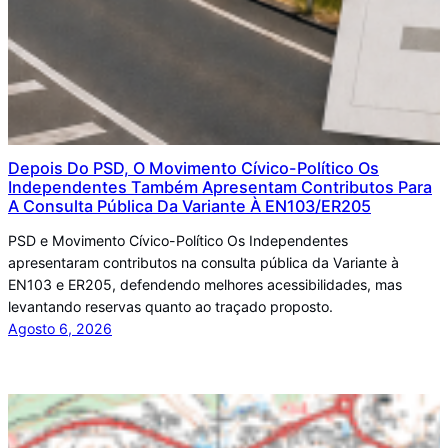
Depois Do PSD, O Movimento Cívico-Político Os
Independentes Também Apresentam Contributos Para
A Consulta Pública Da Variante À EN103/ER205
PSD e Movimento Cívico-Político Os Independentes
apresentaram contributos na consulta pública da Variante à
EN103 e ER205, defendendo melhores acessibilidades, mas
levantando reservas quanto ao traçado proposto.
Agosto 6, 2026