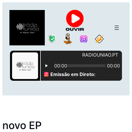
Saltar
para
o
conteúdo
novo EP