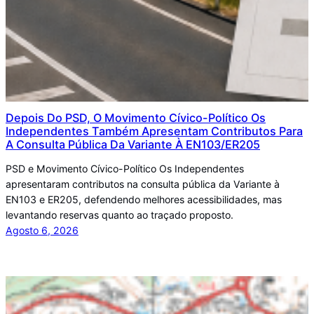
Depois Do PSD, O Movimento Cívico-Político Os
Independentes Também Apresentam Contributos Para
A Consulta Pública Da Variante À EN103/ER205
PSD e Movimento Cívico-Político Os Independentes
apresentaram contributos na consulta pública da Variante à
EN103 e ER205, defendendo melhores acessibilidades, mas
levantando reservas quanto ao traçado proposto.
Agosto 6, 2026