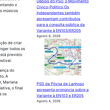
Depois do PSD, o Movimento
ontando o
Cívico-Político Os
os músicos
Independentes também
apresentam contributos
para a consulta pública da
Variante à EN103/ER205
Agosto 6, 2026
ção de criar
anger todos os
está previsto
stival.
sença do
to. A
r, Mariana
PSD da Póvoa de Lanhoso
tiva, o final
apresenta pronúncia sobre a
s os
Variante à EN103 e ER205
Agosto 4, 2026