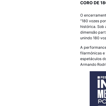
CORO DE 18
O encerramento
“180 vozes por
histórica. Sob
dimensão parti
unindo 180 vo
A performance
filarmónicas e
espetáculos do
Armando Rodrig