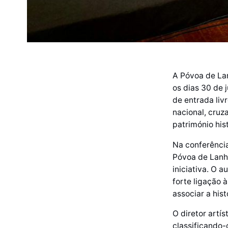
A Póvoa de Lan
os dias 30 de 
de entrada livr
nacional, cruz
património his
Na conferênci
Póvoa de Lanho
iniciativa. O 
forte ligação à
associar a his
O diretor artís
classificando-