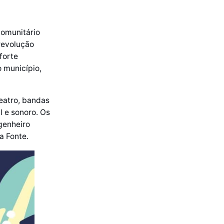
comunitário
 revolução
forte
o município,
eatro, bandas
 e sonoro. Os
genheiro
a Fonte.