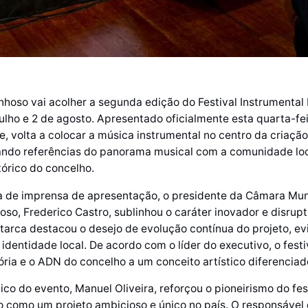
hoso vai acolher a segunda edição do Festival Instrumental 
julho e 2 de agosto. Apresentado oficialmente esta quarta-fei
e, volta a colocar a música instrumental no centro da criação
ando referências do panorama musical com a comunidade loc
tórico do concelho.
a de imprensa de apresentação, o presidente da Câmara Mun
so, Frederico Castro, sublinhou o caráter inovador e disrupt
autarca destacou o desejo de evolução contínua do projeto, e
 identidade local. De acordo com o líder do executivo, o fest
tória e o ADN do concelho a um conceito artístico diferenciad
tico do evento, Manuel Oliveira, reforçou o pioneirismo do fes
o como um projeto ambicioso e único no país. O responsável