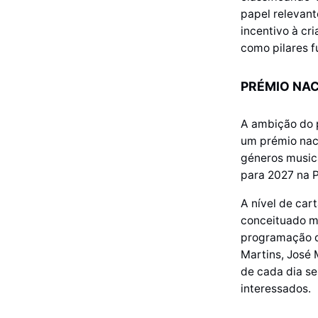
papel relevan
incentivo à cr
como pilares 
PRÉMIO NAC
A ambição do p
um prémio naci
géneros musica
para 2027 na 
A nível de car
conceituado m
programação do
Martins, José 
de cada dia s
interessados.