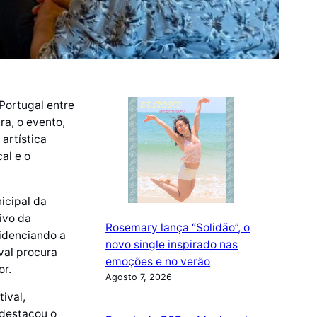
Portugal entre
ra, o evento,
 artística
al e o
icipal da
ivo da
Rosemary lança “Solidão”, o
videnciando a
novo single inspirado nas
ival procura
emoções e no verão
or.
Agosto 7, 2026
tival,
 destacou o