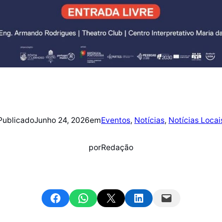
Publicado
Junho 24, 2026
em
Eventos
, 
Notícias
, 
Notícias Locai
por
Redação
Share on Facebook
Share on WhatsApp
Email this Page
Share on LinkedIn
Email this Page