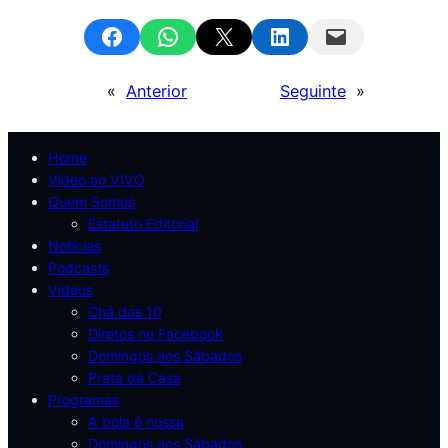
Share on Facebook
Share on WhatsApp
Email this Page
Share on LinkedIn
Email this Page
«
Anterior
Seguinte
»
Home
Vídeo ao VIVO
Quem Somos
Estatuto Editorial
Notícias
Podcasts
Vídeos
Chá das 10
Diretos no Facebook
Domingos aos Sábados
Prata da Casa
Programas
A bola é nossa
Domingos aos Sábados