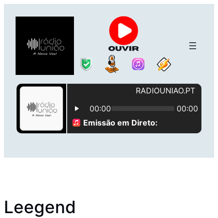
Saltar
para
o
conteúdo
Leegend