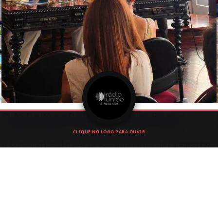
CLAS Da Póvoa De Lanhoso Analisa Projetos
Sociais E Reforço Das Respostas Às Creches
CLIQUE NO LOGO PARA OUVIR
O Conselho Local de Ação Social da Póvoa de Lanhoso fez
o balanço de vários projetos sociais e discutiu medidas
para aumentar a resposta das creches no concelho.
Julho 6, 2026