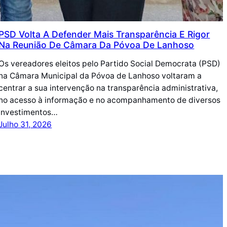
PSD Volta A Defender Mais Transparência E Rigor
Na Reunião De Câmara Da Póvoa De Lanhoso
Os vereadores eleitos pelo Partido Social Democrata (PSD)
na Câmara Municipal da Póvoa de Lanhoso voltaram a
centrar a sua intervenção na transparência administrativa,
no acesso à informação e no acompanhamento de diversos
investimentos…
Julho 31, 2026