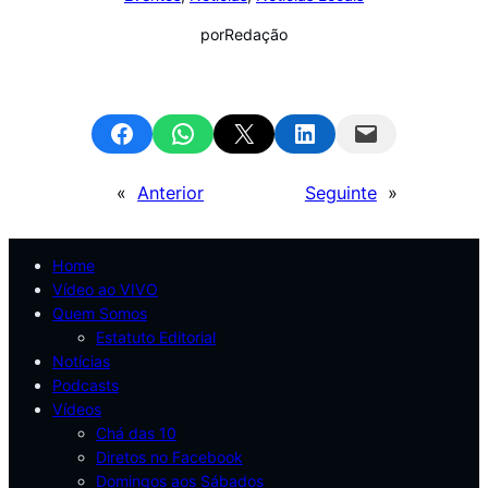
por
Redação
Share on Facebook
Share on WhatsApp
Email this Page
Share on LinkedIn
Email this Page
«
Anterior
Seguinte
»
Home
Vídeo ao VIVO
Quem Somos
Estatuto Editorial
Notícias
Podcasts
Vídeos
Chá das 10
Diretos no Facebook
Domingos aos Sábados