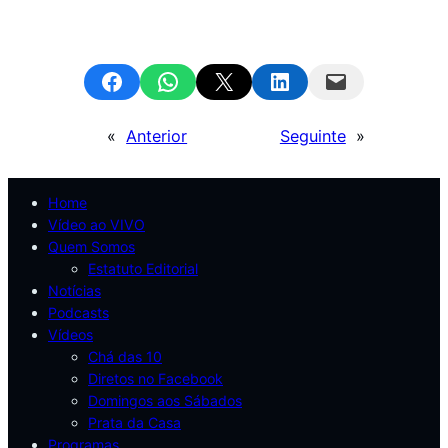
Share on Facebook
Share on WhatsApp
Email this Page
Share on LinkedIn
Email this Page
«
Anterior
Seguinte
»
Home
Vídeo ao VIVO
Quem Somos
Estatuto Editorial
Notícias
Podcasts
Vídeos
Chá das 10
Diretos no Facebook
Domingos aos Sábados
Prata da Casa
Programas