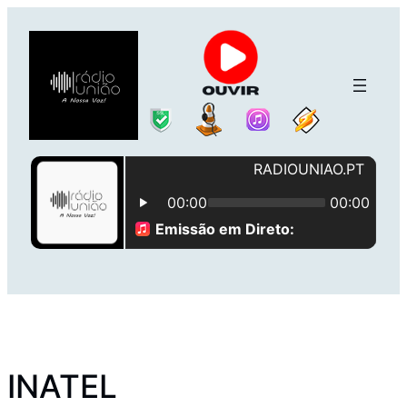
Saltar
para
o
conteúdo
INATEL