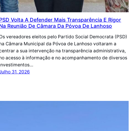
PSD Volta A Defender Mais Transparência E Rigor
Na Reunião De Câmara Da Póvoa De Lanhoso
Os vereadores eleitos pelo Partido Social Democrata (PSD)
na Câmara Municipal da Póvoa de Lanhoso voltaram a
centrar a sua intervenção na transparência administrativa,
no acesso à informação e no acompanhamento de diversos
investimentos…
Julho 31, 2026