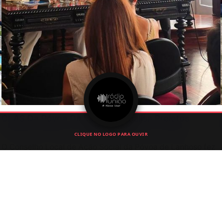
CLAS Da Póvoa De Lanhoso Analisa Projetos
Sociais E Reforço Das Respostas Às Creches
CLIQUE NO LOGO PARA OUVIR
O Conselho Local de Ação Social da Póvoa de Lanhoso fez
o balanço de vários projetos sociais e discutiu medidas
para aumentar a resposta das creches no concelho.
Julho 6, 2026