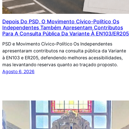
Depois Do PSD, O Movimento Cívico-Político Os
Independentes Também Apresentam Contributos
Para A Consulta Pública Da Variante À EN103/ER205
PSD e Movimento Cívico-Político Os Independentes
apresentaram contributos na consulta pública da Variante
à EN103 e ER205, defendendo melhores acessibilidades,
mas levantando reservas quanto ao traçado proposto.
Agosto 6, 2026