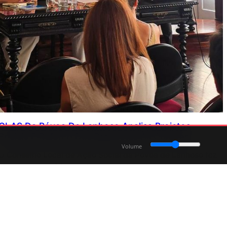
CLAS Da Póvoa De Lanhoso Analisa Projetos
Sociais E Reforço Das Respostas Às Creches
Volume
O Conselho Local de Ação Social da Póvoa de Lanhoso fez
o balanço de vários projetos sociais e discutiu medidas
para aumentar a resposta das creches no concelho.
Julho 6, 2026