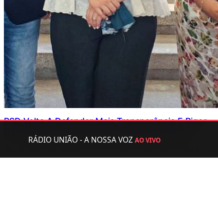
PSD Volta A Defender Mais Transparência E Rigor
Na Reunião De Câmara Da Póvoa De Lanhoso
RÁDIO UNIÃO - A NOSSA VOZ
AO VIVO
Os vereadores eleitos pelo Partido Social Democrata (PSD)
na Câmara Municipal da Póvoa de Lanhoso voltaram a
centrar a sua intervenção na transparência administrativa,
no acesso à informação e no acompanhamento de diversos
investimentos…
Julho 31, 2026