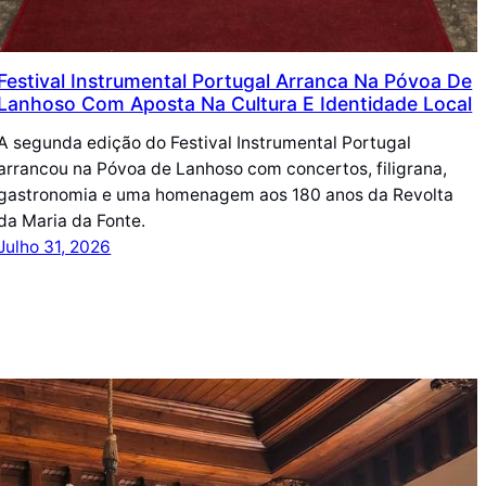
Festival Instrumental Portugal Arranca Na Póvoa De
Lanhoso Com Aposta Na Cultura E Identidade Local
A segunda edição do Festival Instrumental Portugal
arrancou na Póvoa de Lanhoso com concertos, filigrana,
gastronomia e uma homenagem aos 180 anos da Revolta
da Maria da Fonte.
Julho 31, 2026