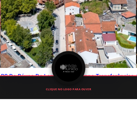
PS Da Póvoa De Lanhoso Questiona Transferências
Para Limpeza Urbana E Pede Esclarecimentos
CLIQUE NO LOGO PARA OUVIR
O PS da Póvoa de Lanhoso questiona a transferência de
mais de 250 mil euros para a limpeza de vias públicas e
pede esclarecimentos sobre a aplicação das verbas
atribuídas à Junta de Freguesia.
Julho 6, 2026