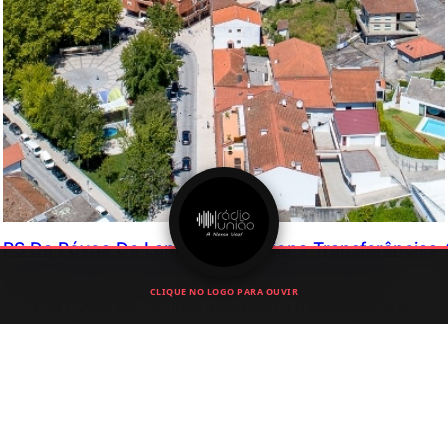
PS Da Póvoa De Lanhoso Questiona Transferências
Para Limpeza Urbana E Pede Esclarecimentos
CLIQUE NO LOGO PARA OUVIR
O PS da Póvoa de Lanhoso questiona a transferência de
mais de 250 mil euros para a limpeza de vias públicas e
pede esclarecimentos sobre a aplicação das verbas
atribuídas à Junta de Freguesia.
Julho 6, 2026