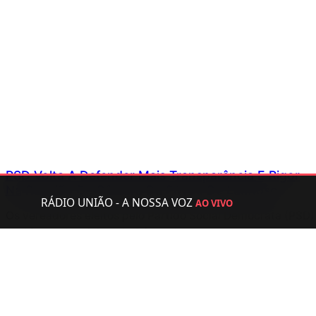
PSD Volta A Defender Mais Transparência E Rigor
Na Reunião De Câmara Da Póvoa De Lanhoso
RÁDIO UNIÃO - A NOSSA VOZ
AO VIVO
Os vereadores eleitos pelo Partido Social Democrata (PSD)
na Câmara Municipal da Póvoa de Lanhoso voltaram a
centrar a sua intervenção na transparência administrativa,
no acesso à informação e no acompanhamento de diversos
investimentos…
Julho 31, 2026