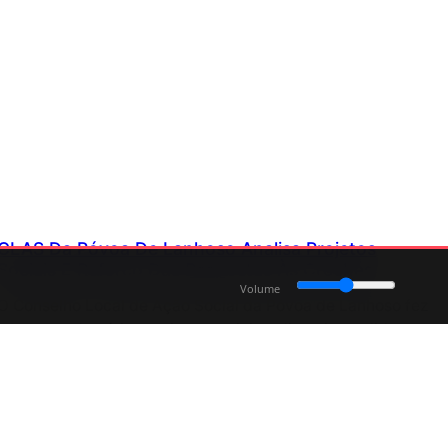
CLAS Da Póvoa De Lanhoso Analisa Projetos
Sociais E Reforço Das Respostas Às Creches
Volume
O Conselho Local de Ação Social da Póvoa de Lanhoso fez
o balanço de vários projetos sociais e discutiu medidas
para aumentar a resposta das creches no concelho.
Julho 6, 2026