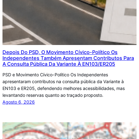
Depois Do PSD, O Movimento Cívico-Político Os
Independentes Também Apresentam Contributos Para
A Consulta Pública Da Variante À EN103/ER205
PSD e Movimento Cívico-Político Os Independentes
apresentaram contributos na consulta pública da Variante à
EN103 e ER205, defendendo melhores acessibilidades, mas
levantando reservas quanto ao traçado proposto.
Agosto 6, 2026