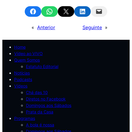
Share on Facebook
Share on WhatsApp
Email this Page
Share on LinkedIn
Email this Page
«
Anterior
Seguinte
»
Home
Vídeo ao VIVO
Quem Somos
Estatuto Editorial
Notícias
Podcasts
Vídeos
Chá das 10
Diretos no Facebook
Domingos aos Sábados
Prata da Casa
Programas
A bola é nossa
Domingos aos Sábados