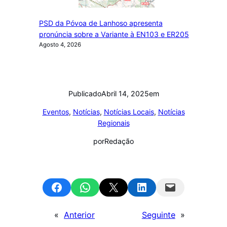
PSD da Póvoa de Lanhoso apresenta
pronúncia sobre a Variante à EN103 e ER205
Agosto 4, 2026
Publicado
Abril 14, 2025
em
Eventos
, 
Notícias
, 
Notícias Locais
, 
Notícias
Regionais
por
Redação
Share on Facebook
Share on WhatsApp
Email this Page
Share on LinkedIn
Email this Page
«
Anterior
Seguinte
»