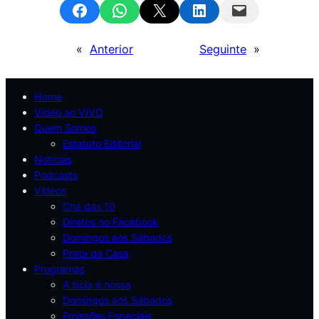
Share on Facebook
Share on WhatsApp
Email this Page
Share on LinkedIn
Email this Page
«
Anterior
Seguinte
»
Home
Vídeo ao VIVO
Quem Somos
Estatuto Editorial
Notícias
Podcasts
Vídeos
Chá das 10
Diretos no Facebook
Domingos aos Sábados
Prata da Casa
Programas
A bola é nossa
Domingos aos Sábados
Emissões Especiais