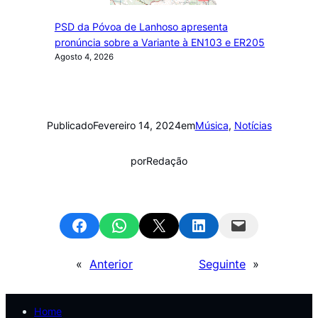
PSD da Póvoa de Lanhoso apresenta
pronúncia sobre a Variante à EN103 e ER205
Agosto 4, 2026
Publicado
Fevereiro 14, 2024
em
Música
, 
Notícias
por
Redação
Share on Facebook
Share on WhatsApp
Email this Page
Share on LinkedIn
Email this Page
«
Anterior
Seguinte
»
Home