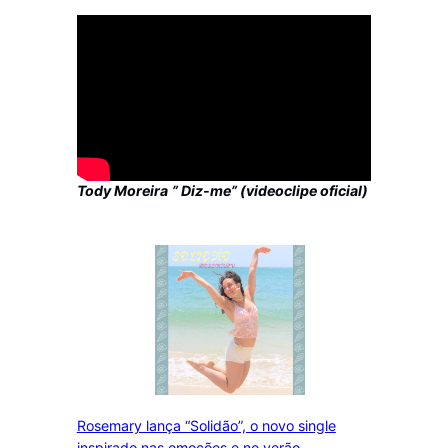
Tody Moreira
” Diz-me”
(videoclipe oficial)
Rosemary lança “Solidão”, o novo single
inspirado nas emoções e no verão