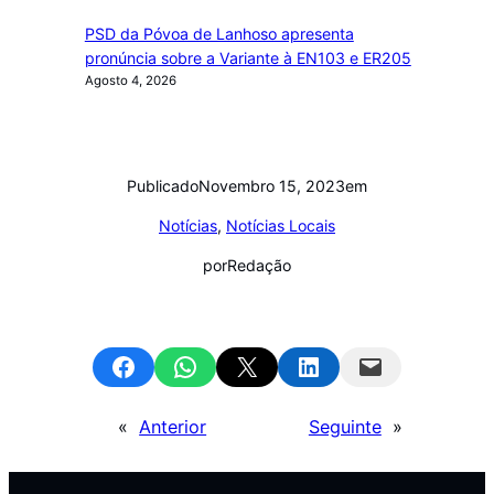
PSD da Póvoa de Lanhoso apresenta
pronúncia sobre a Variante à EN103 e ER205
Agosto 4, 2026
Publicado
Novembro 15, 2023
em
Notícias
, 
Notícias Locais
por
Redação
Share on Facebook
Share on WhatsApp
Email this Page
Share on LinkedIn
Email this Page
«
Anterior
Seguinte
»