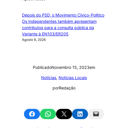
Depois do PSD, o Movimento Cívico-Político
Os Independentes também apresentam
contributos para a consulta pública da
Variante à EN103/ER205
Agosto 6, 2026
Publicado
Novembro 15, 2023
em
Notícias
, 
Notícias Locais
por
Redação
Share on Facebook
Share on WhatsApp
Email this Page
Share on LinkedIn
Email this Page