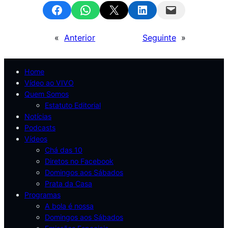
Share on Facebook
Share on WhatsApp
Email this Page
Share on LinkedIn
Email this Page
«
Anterior
Seguinte
»
Home
Vídeo ao VIVO
Quem Somos
Estatuto Editorial
Notícias
Podcasts
Vídeos
Chá das 10
Diretos no Facebook
Domingos aos Sábados
Prata da Casa
Programas
A bola é nossa
Domingos aos Sábados