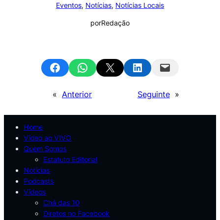
Eventos
, 
Notícias
, 
Notícias Locais
por
Redação
Share on Facebook
Share on WhatsApp
Email this Page
Share on LinkedIn
Email this Page
«
Anterior
Seguinte
»
Home
Vídeo ao VIVO
Quem Somos
Estatuto Editorial
Notícias
Podcasts
Vídeos
Chá das 10
Diretos no Facebook