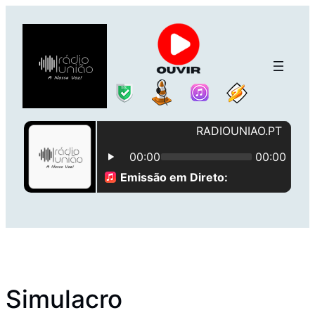
Saltar
para
o
conteúdo
Simulacro