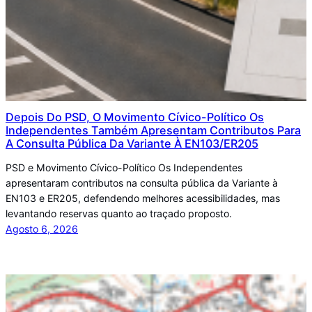
Depois Do PSD, O Movimento Cívico-Político Os
Independentes Também Apresentam Contributos Para
A Consulta Pública Da Variante À EN103/ER205
PSD e Movimento Cívico-Político Os Independentes
apresentaram contributos na consulta pública da Variante à
EN103 e ER205, defendendo melhores acessibilidades, mas
levantando reservas quanto ao traçado proposto.
Agosto 6, 2026