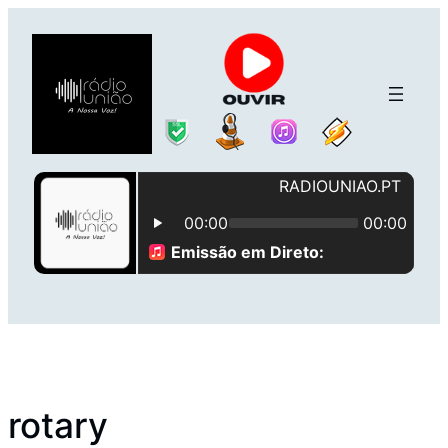
Saltar
para
o
conteúdo
rotary