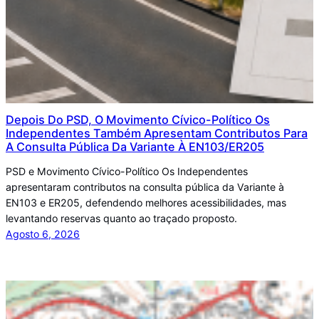
Depois Do PSD, O Movimento Cívico-Político Os
Independentes Também Apresentam Contributos Para
A Consulta Pública Da Variante À EN103/ER205
PSD e Movimento Cívico-Político Os Independentes
apresentaram contributos na consulta pública da Variante à
EN103 e ER205, defendendo melhores acessibilidades, mas
levantando reservas quanto ao traçado proposto.
Agosto 6, 2026