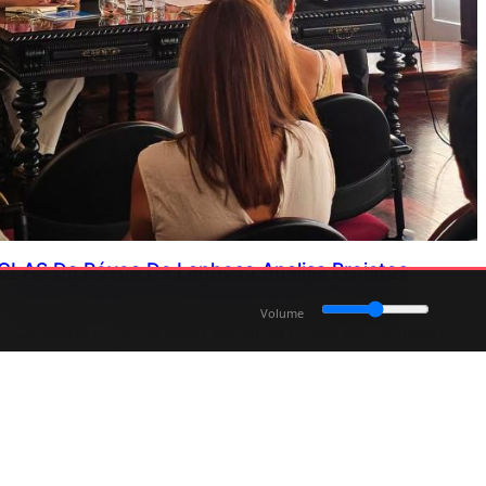
CLAS Da Póvoa De Lanhoso Analisa Projetos
Sociais E Reforço Das Respostas Às Creches
Volume
O Conselho Local de Ação Social da Póvoa de Lanhoso fez
o balanço de vários projetos sociais e discutiu medidas
para aumentar a resposta das creches no concelho.
Julho 6, 2026