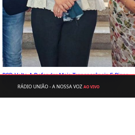
PSD Volta A Defender Mais Transparência E Rigor
Na Reunião De Câmara Da Póvoa De Lanhoso
RÁDIO UNIÃO - A NOSSA VOZ
AO VIVO
Os vereadores eleitos pelo Partido Social Democrata (PSD)
na Câmara Municipal da Póvoa de Lanhoso voltaram a
centrar a sua intervenção na transparência administrativa,
no acesso à informação e no acompanhamento de diversos
investimentos…
Julho 31, 2026