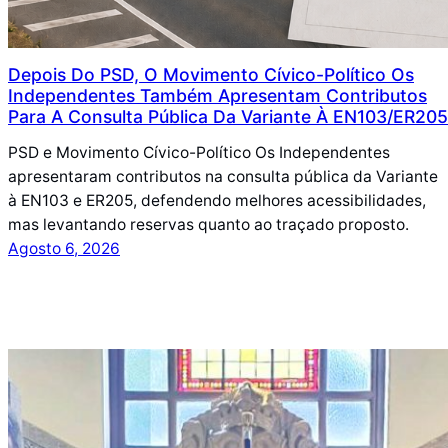
Depois Do PSD, O Movimento Cívico-Político Os
Independentes Também Apresentam Contributos
Para A Consulta Pública Da Variante À EN103/ER205
PSD e Movimento Cívico-Político Os Independentes
apresentaram contributos na consulta pública da Variante
à EN103 e ER205, defendendo melhores acessibilidades,
mas levantando reservas quanto ao traçado proposto.
Agosto 6, 2026