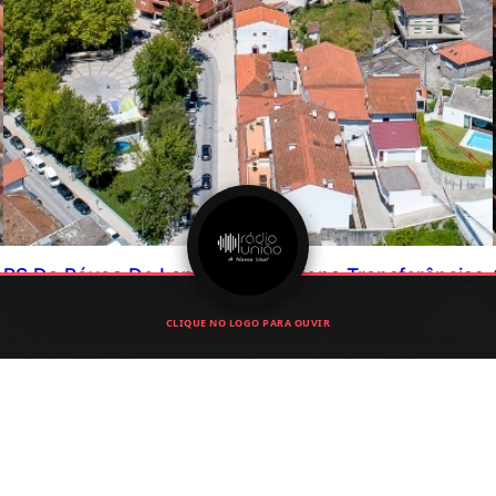
PS Da Póvoa De Lanhoso Questiona Transferências
Para Limpeza Urbana E Pede Esclarecimentos
CLIQUE NO LOGO PARA OUVIR
O PS da Póvoa de Lanhoso questiona a transferência de
mais de 250 mil euros para a limpeza de vias públicas e
pede esclarecimentos sobre a aplicação das verbas
atribuídas à Junta de Freguesia.
Julho 6, 2026