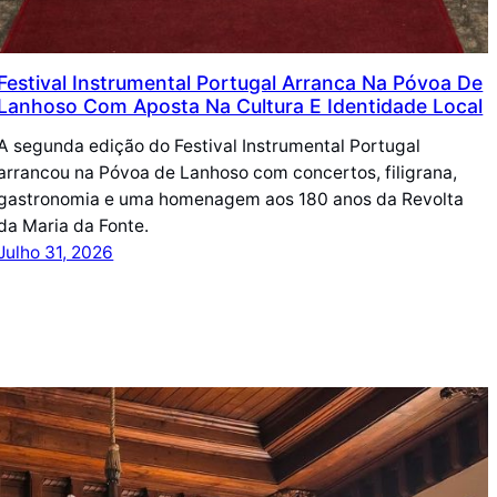
Festival Instrumental Portugal Arranca Na Póvoa De
Lanhoso Com Aposta Na Cultura E Identidade Local
A segunda edição do Festival Instrumental Portugal
arrancou na Póvoa de Lanhoso com concertos, filigrana,
gastronomia e uma homenagem aos 180 anos da Revolta
da Maria da Fonte.
Julho 31, 2026