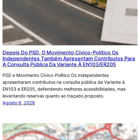
Depois Do PSD, O Movimento Cívico-Político Os
Independentes Também Apresentam Contributos Para
A Consulta Pública Da Variante À EN103/ER205
PSD e Movimento Cívico-Político Os Independentes
apresentaram contributos na consulta pública da Variante à
EN103 e ER205, defendendo melhores acessibilidades, mas
levantando reservas quanto ao traçado proposto.
Agosto 6, 2026