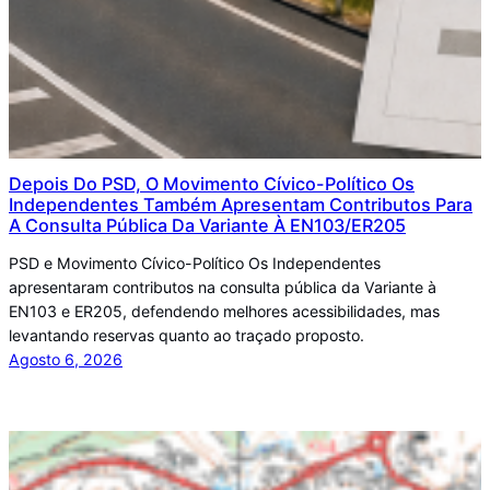
Depois Do PSD, O Movimento Cívico-Político Os
Independentes Também Apresentam Contributos Para
A Consulta Pública Da Variante À EN103/ER205
PSD e Movimento Cívico-Político Os Independentes
apresentaram contributos na consulta pública da Variante à
EN103 e ER205, defendendo melhores acessibilidades, mas
levantando reservas quanto ao traçado proposto.
Agosto 6, 2026