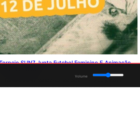
Torneio SUN7 Junta Futebol Feminino E Animação
Em Porto D’Ave
Volume
O Torneio SUN7 realiza-se nos dias 11 e 12 de julho em
Porto d’Ave, combinando futebol feminino, convívio e
animação musical na Póvoa de Lanhoso.
Junho 24, 2026