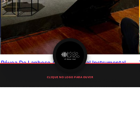
Póvoa De Lanhoso Afirma Festival Instrumental
Com Rão Kyao E Prémio Nacional
CLIQUE NO LOGO PARA OUVIR
O Festival Instrumental Portugal regressa à Póvoa de
Lanhoso de 30 de julho a 2 de agosto. O evento gratuito
terá Rão Kyao e um coro de 180 vozes.
Junho 24, 2026