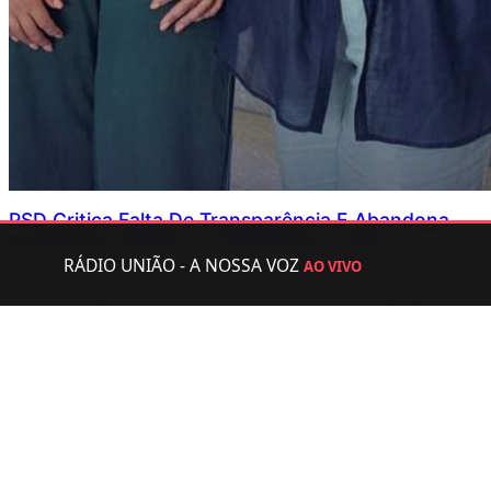
PSD Critica Falta De Transparência E Abandona
Reunião De Câmara Da Póvoa De Lanhoso
RÁDIO UNIÃO - A NOSSA VOZ
AO VIVO
PSD acusa executivo de falta de transparência, questiona
investimentos municipais e abandona reunião de Câmara
de 22 de junho antes da votação de um acordo com a Junta
da Póvoa de Lanhoso.
Junho 25, 2026