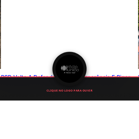
PSD Volta A Defender Mais Transparência E Rigor
Na Reunião De Câmara Da Póvoa De Lanhoso
CLIQUE NO LOGO PARA OUVIR
Os vereadores eleitos pelo Partido Social Democrata (PSD)
na Câmara Municipal da Póvoa de Lanhoso voltaram a
centrar a sua intervenção na transparência administrativa,
no acesso à informação e no acompanhamento de diversos
investimentos…
Julho 31, 2026