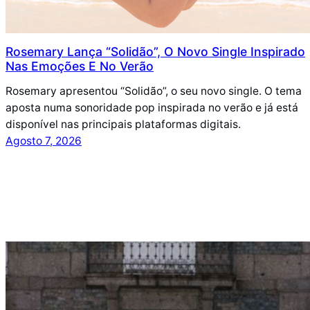
Rosemary Lança “Solidão”, O Novo Single Inspirado
Nas Emoções E No Verão
Rosemary apresentou “Solidão”, o seu novo single. O tema
aposta numa sonoridade pop inspirada no verão e já está
disponível nas principais plataformas digitais.
Agosto 7, 2026