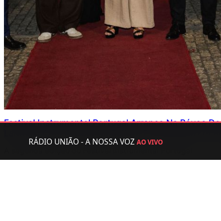
Festival Instrumental Portugal Arranca Na Póvoa De
Lanhoso Com Aposta Na Cultura E Identidade Local
RÁDIO UNIÃO - A NOSSA VOZ
AO VIVO
A segunda edição do Festival Instrumental Portugal
arrancou na Póvoa de Lanhoso com concertos, filigrana,
gastronomia e uma homenagem aos 180 anos da Revolta
da Maria da Fonte.
Julho 31, 2026