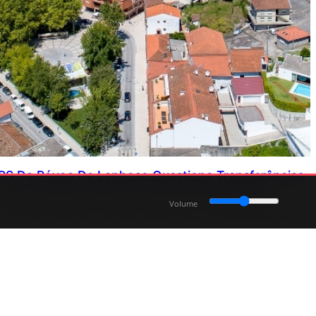
PS Da Póvoa De Lanhoso Questiona Transferências
Para Limpeza Urbana E Pede Esclarecimentos
Volume
O PS da Póvoa de Lanhoso questiona a transferência de
mais de 250 mil euros para a limpeza de vias públicas e
pede esclarecimentos sobre a aplicação das verbas
atribuídas à Junta de Freguesia.
Julho 6, 2026