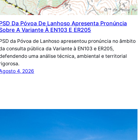
PSD Da Póvoa De Lanhoso Apresenta Pronúncia
Sobre A Variante À EN103 E ER205
PSD da Póvoa de Lanhoso apresentou pronúncia no âmbito
da consulta pública da Variante à EN103 e ER205,
defendendo uma análise técnica, ambiental e territorial
rigorosa.
Agosto 4, 2026