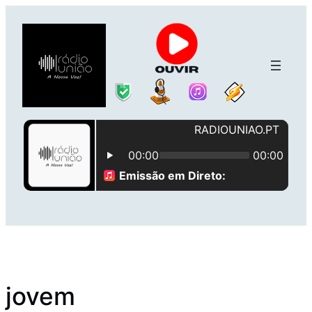
Saltar
para
o
conteúdo
jovem