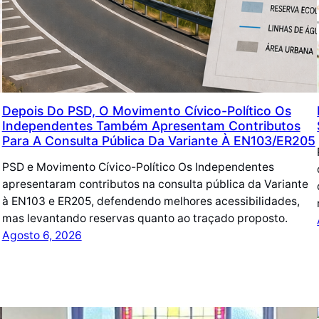
Depois Do PSD, O Movimento Cívico-Político Os
Independentes Também Apresentam Contributos
Para A Consulta Pública Da Variante À EN103/ER205
PSD e Movimento Cívico-Político Os Independentes
apresentaram contributos na consulta pública da Variante
à EN103 e ER205, defendendo melhores acessibilidades,
mas levantando reservas quanto ao traçado proposto.
Agosto 6, 2026