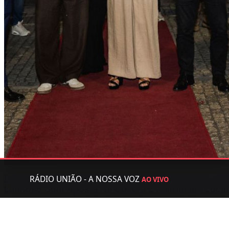
Festival Instrumental Portugal Arranca Na Póvoa De
RÁDIO UNIÃO - A NOSSA VOZ
AO VIVO
Lanhoso Com Aposta Na Cultura E Identidade Local
A segunda edição do Festival Instrumental Portugal
arrancou na Póvoa de Lanhoso com concertos, filigrana,