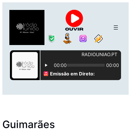
Saltar
para
o
conteúdo
Guimarães