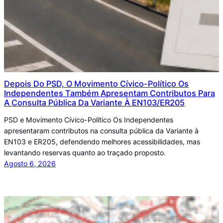
Depois Do PSD, O Movimento Cívico-Político Os
Independentes Também Apresentam Contributos Para
A Consulta Pública Da Variante À EN103/ER205
PSD e Movimento Cívico-Político Os Independentes
apresentaram contributos na consulta pública da Variante à
EN103 e ER205, defendendo melhores acessibilidades, mas
levantando reservas quanto ao traçado proposto.
Agosto 6, 2026