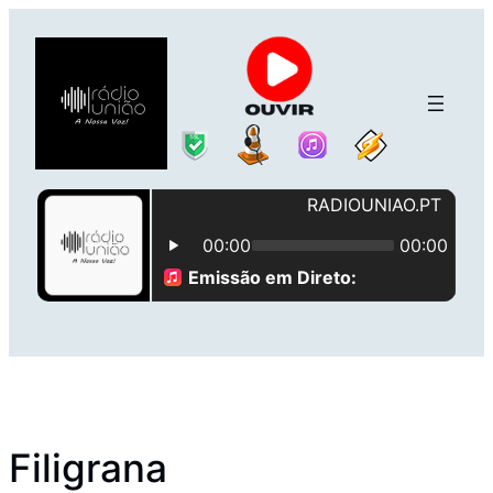
Saltar
para
o
conteúdo
Filigrana