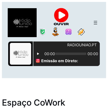
Saltar
para
o
conteúdo
Espaço CoWork