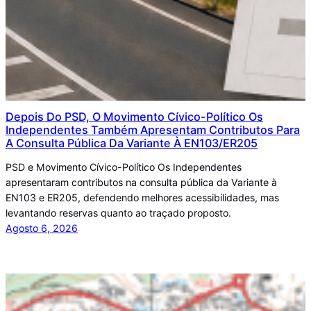
Depois Do PSD, O Movimento Cívico-Político Os
Independentes Também Apresentam Contributos Para
A Consulta Pública Da Variante À EN103/ER205
PSD e Movimento Cívico-Político Os Independentes
apresentaram contributos na consulta pública da Variante à
EN103 e ER205, defendendo melhores acessibilidades, mas
levantando reservas quanto ao traçado proposto.
Agosto 6, 2026