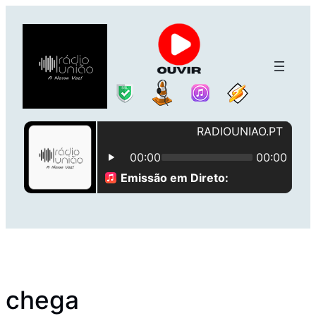
Saltar
para
o
conteúdo
chega