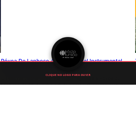
Póvoa De Lanhoso Afirma Festival Instrumental
Com Rão Kyao E Prémio Nacional
CLIQUE NO LOGO PARA OUVIR
O Festival Instrumental Portugal regressa à Póvoa de
Lanhoso de 30 de julho a 2 de agosto. O evento gratuito
terá Rão Kyao e um coro de 180 vozes.
Junho 24, 2026