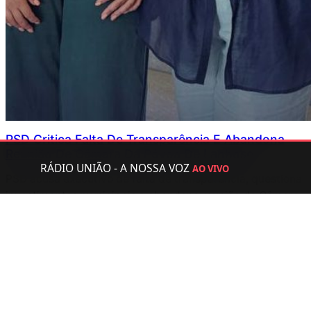
PSD Critica Falta De Transparência E Abandona
Reunião De Câmara Da Póvoa De Lanhoso
RÁDIO UNIÃO - A NOSSA VOZ
AO VIVO
PSD acusa executivo de falta de transparência, questiona
investimentos municipais e abandona reunião de Câmara
de 22 de junho antes da votação de um acordo com a Junta
da Póvoa de Lanhoso.
Junho 25, 2026