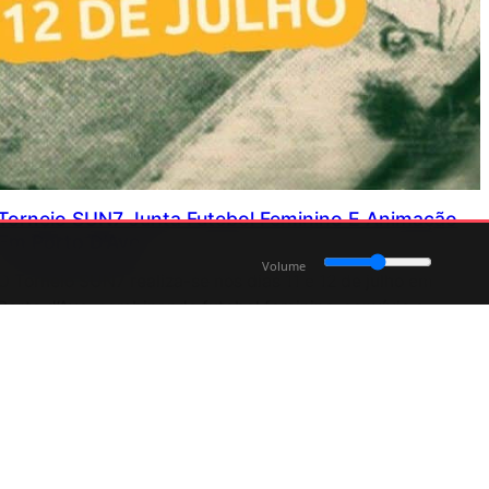
Torneio SUN7 Junta Futebol Feminino E Animação
Em Porto D’Ave
Volume
O Torneio SUN7 realiza-se nos dias 11 e 12 de julho em
Porto d’Ave, combinando futebol feminino, convívio e
animação musical na Póvoa de Lanhoso.
Junho 24, 2026