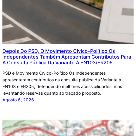
Depois Do PSD, O Movimento Cívico-Político Os
Independentes Também Apresentam Contributos Para
A Consulta Pública Da Variante À EN103/ER205
PSD e Movimento Cívico-Político Os Independentes
apresentaram contributos na consulta pública da Variante à
EN103 e ER205, defendendo melhores acessibilidades, mas
levantando reservas quanto ao traçado proposto.
Agosto 6, 2026