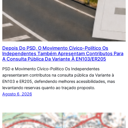
Depois Do PSD, O Movimento Cívico-Político Os
Independentes Também Apresentam Contributos Para
A Consulta Pública Da Variante À EN103/ER205
PSD e Movimento Cívico-Político Os Independentes
apresentaram contributos na consulta pública da Variante à
EN103 e ER205, defendendo melhores acessibilidades, mas
levantando reservas quanto ao traçado proposto.
Agosto 6, 2026