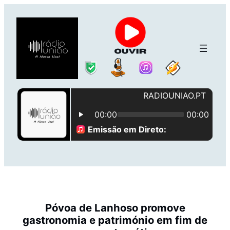
Saltar
para
o
conteúdo
Póvoa de Lanhoso promove
gastronomia e património em fim de