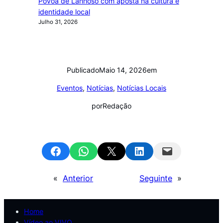
Póvoa de Lanhoso com aposta na cultura e
identidade local
Julho 31, 2026
Publicado
Maio 14, 2026
em
Eventos
, 
Notícias
, 
Notícias Locais
por
Redação
Share on Facebook
Share on WhatsApp
Email this Page
Share on LinkedIn
Email this Page
«
Anterior
Seguinte
»
Home
Vídeo ao VIVO