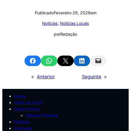
Publicado
Fevereiro 26, 2026
em
Notícias
, 
Notícias Locais
por
Redação
Share on Facebook
Share on WhatsApp
Email this Page
Share on LinkedIn
Email this Page
«
Anterior
Seguinte
»
Home
Vídeo ao VIVO
Quem Somos
Estatuto Editorial
Notícias
Podcasts