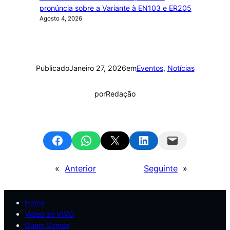
pronúncia sobre a Variante à EN103 e ER205
Agosto 4, 2026
Publicado
Janeiro 27, 2026
em
Eventos
, 
Notícias
por
Redação
Share on Facebook
Share on WhatsApp
Email this Page
Share on LinkedIn
Email this Page
«
Anterior
Seguinte
»
Home
Vídeo ao VIVO
Quem Somos