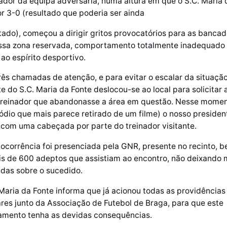
ador da equipa adversária, numa altura em que o S.C. Maria 
r 3-0 (resultado que poderia ser ainda
tado), começou a dirigir gritos provocatórios para as bancad
essa zona reservada, comportamento totalmente inadequado
 ao espírito desportivo.
ês chamadas de atenção, e para evitar o escalar da situação
e do S.C. Maria da Fonte deslocou-se ao local para solicitar 
 treinador que abandonasse a área em questão. Nesse momen
dio que mais parece retirado de um filme) o nosso president
 com uma cabeçada por parte do treinador visitante.
 ocorrência foi presenciada pela GNR, presente no recinto,
is de 600 adeptos que assistiam ao encontro, não deixando
idas sobre o sucedido.
Maria da Fonte informa que já acionou todas as providências
ares junto da Associação de Futebol de Braga, para que este
mento tenha as devidas consequências.