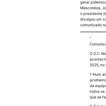
gerar polémica
Mascotelos, Jo
o presidente d
divulgou um co
comunicado na 
“
Comunica
O S.C. Ma
aconteci
2025, no 
1-Num ato
acolhemo
da equip
todos os
que se faz