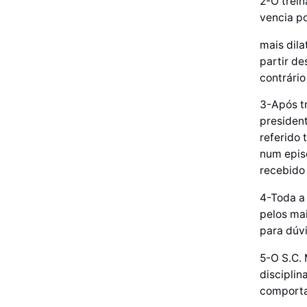
2-O trein
vencia po
mais dila
partir d
contrário
3-Após tr
president
referido
num episó
recebido
4-Toda a
pelos ma
para dúv
5-O S.C. 
disciplin
comporta