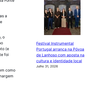
da Fonte
as a
 e
, o
ao
Festival Instrumental
to (e
Portugal arranca na Póvoa
e foi
de Lanhoso com aposta na
cultura e identidade local
Julho 31, 2026
 bem como
 margem