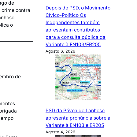
ago de
Depois do PSD, o Movimento
 crime contra
Cívico-Político Os
Lanhoso
Independentes também
lica o
apresentam contributos
para a consulta pública da
Variante à EN103/ER205
Agosto 6, 2026
vembro de
ementos
PSD da Póvoa de Lanhoso
brigada
apresenta pronúncia sobre a
 tempo
Variante à EN103 e ER205
Agosto 4, 2026