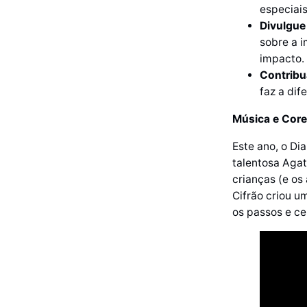
especiais
Divulgue
sobre a i
impacto.
Contribu
faz a dif
Música e Core
Este ano, o Di
talentosa Agat
crianças (e os
Cifrão criou u
os passos e ce