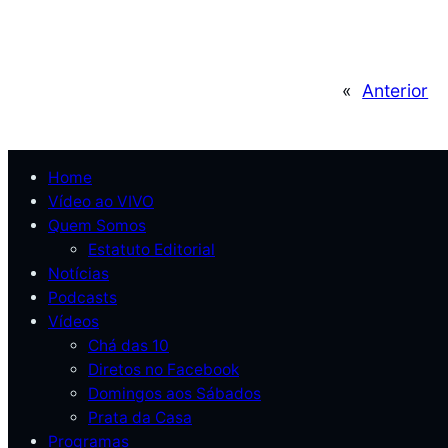
«
Anterior
Home
Vídeo ao VIVO
Quem Somos
Estatuto Editorial
Notícias
Podcasts
Vídeos
Chá das 10
Diretos no Facebook
Domingos aos Sábados
Prata da Casa
Programas