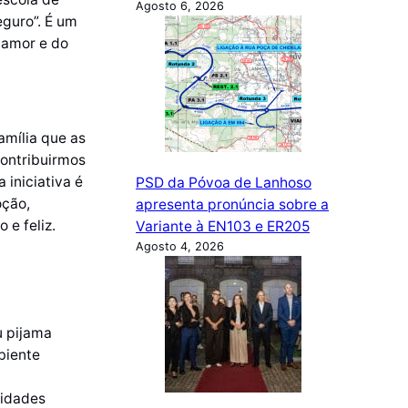
Agosto 6, 2026
eguro”. É um
o amor e do
amília que as
contribuirmos
 iniciativa é
PSD da Póvoa de Lanhoso
oção,
apresenta pronúncia sobre a
e feliz.
Variante à EN103 e ER205
Agosto 4, 2026
u pijama
biente
vidades