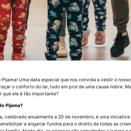
o Pijama! Uma data especial que nos convida a vestir o noss
braçar o conforto do lar, tudo em prol de uma causa nobre. Ma
r que ele é tão importante?
do Pijama?
a, celebrado anualmente a 20 de novembro, é uma iniciativ
ensibilizar e angariar fundos para o direito de todas as cria
 família. Neste dia, as crianças são convidadas a ir para a 