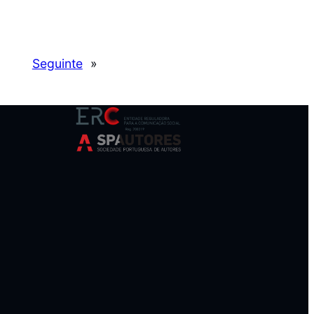
Seguinte
»