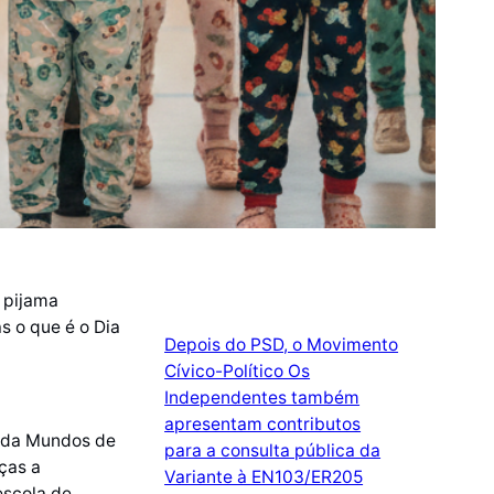
o pijama
s o que é o Dia
Depois do PSD, o Movimento
Cívico-Político Os
Independentes também
apresentam contributos
a da Mundos de
para a consulta pública da
nças a
Variante à EN103/ER205
escola de