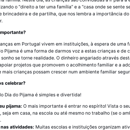
izando o “direito a ter uma família” e a “casa onde se sente s
de brincadeira e de partilha, que nos lembra a importância d
r.
 importante?
ianças em Portugal vivem em instituições, à espera de uma f
do Pijama é uma forma de darmos voz a estas crianças e de 
 sonho se torne realidade. O dinheiro angariado através desta
 apoiar projetos que promovem o acolhimento familiar e a ad
 mais crianças possam crescer num ambiente familiar seguro 
 celebrar?
o Dia do Pijama é simples e divertida!
eu pijama:
O mais importante é entrar no espírito! Vista o se
, seja em casa, na escola ou até mesmo no trabalho (se o am
.
 nas atividades:
Muitas escolas e instituições organizam ati