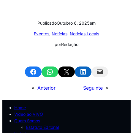
Publicado
Outubro 6, 2025
em
Eventos
, 
Notícias
, 
Notícias Locais
por
Redação
Share on Facebook
Share on WhatsApp
Email this Page
Share on LinkedIn
Email this Page
«
Anterior
Seguinte
»
Home
Vídeo ao VIVO
Quem Somos
Estatuto Editorial