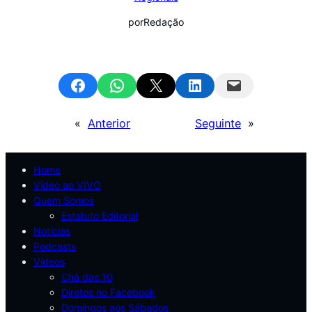
por
Redação
Share on Facebook
Share on WhatsApp
Email this Page
Share on LinkedIn
Email this Page
«
Anterior
Seguinte
»
Home
Vídeo ao VIVO
Quem Somos
Estatuto Editorial
Notícias
Podcasts
Vídeos
Chá das 10
Diretos no Facebook
Domingos aos Sábados