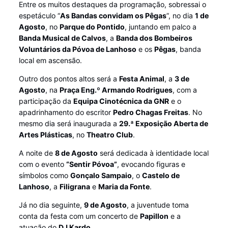
Entre os muitos destaques da programação, sobressai o
espetáculo “
As Bandas convidam os Pêgas
”, no dia
1 de
Agosto
, no
Parque do Pontido
, juntando em palco a
Banda Musical de Calvos
, a
Banda dos Bombeiros
Voluntários da Póvoa de Lanhoso
e os
Pêgas
, banda
local em ascensão.
Outro dos pontos altos será a
Festa Animal
, a
3 de
Agosto
, na
Praça Eng.º Armando Rodrigues
, com a
participação da
Equipa Cinotécnica da GNR
e o
apadrinhamento do escritor
Pedro Chagas Freitas
. No
mesmo dia será inaugurada a
29.ª Exposição Aberta de
Artes Plásticas
, no
Theatro Club
.
A noite de
8 de Agosto
será dedicada à identidade local
com o evento
“Sentir Póvoa”
, evocando figuras e
símbolos como
Gonçalo Sampaio
, o
Castelo de
Lanhoso
, a
Filigrana
e
Maria da Fonte
.
Já no dia seguinte,
9 de Agosto
, a juventude toma
conta da festa com um concerto de
Papillon
e a
atuação do
DJ Kardo
.