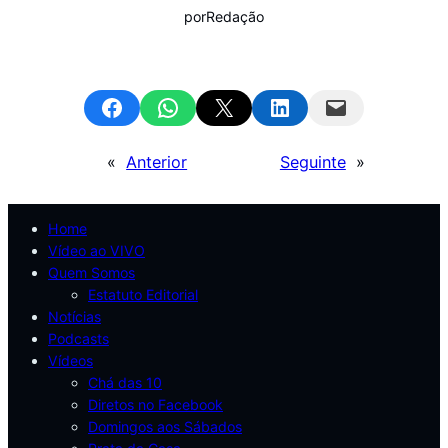
por
Redação
Share on Facebook
Share on WhatsApp
Email this Page
Share on LinkedIn
Email this Page
«
Anterior
Seguinte
»
Home
Vídeo ao VIVO
Quem Somos
Estatuto Editorial
Notícias
Podcasts
Vídeos
Chá das 10
Diretos no Facebook
Domingos aos Sábados